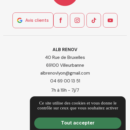
Avis clients
ALB RENOV
40 Rue de Bruxelles
69100 Villeurbanne
albrenovlyon@gmail.com
04 69 00 13 51
7h à 19h - 7j/7
Ce site utilise des cookies et vous donne le
location_on
Itinéraire
contrôle sur ceux que vous souhaitez activer
Guide local
Tout accepter
Informations complémentaires