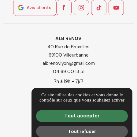
Avis clients
ALB RENOV
40 Rue de Bruxelles
69100 Villeurbanne
albrenovlyon@gmail.com
04 69 00 13 51
7h à 19h - 7j/7
Ce site utilise des cookies et vous donne le
location_on
Itinéraire
contrôle sur ceux que vous souhaitez activer
Guide local
Tout accepter
Informations complémentaires
Mentions légales
Tout refuser