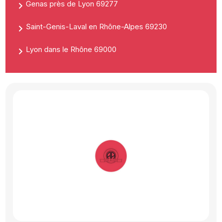
Genas près de Lyon 69277
Saint-Genis-Laval en Rhône-Alpes 69230
Lyon dans le Rhône 69000